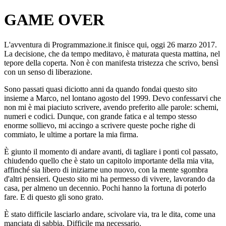
GAME OVER
L'avventura di Programmazione.it finisce qui, oggi 26 marzo 2017.
La decisione, che da tempo meditavo, è maturata questa mattina, nel
tepore della coperta. Non è con manifesta tristezza che scrivo, bensì
con un senso di liberazione.
Sono passati quasi diciotto anni da quando fondai questo sito
insieme a Marco, nel lontano agosto del 1999. Devo confessarvi che
non mi è mai piaciuto scrivere, avendo preferito alle parole: schemi,
numeri e codici. Dunque, con grande fatica e al tempo stesso
enorme sollievo, mi accingo a scrivere queste poche righe di
commiato, le ultime a portare la mia firma.
È giunto il momento di andare avanti, di tagliare i ponti col passato,
chiudendo quello che è stato un capitolo importante della mia vita,
affinché sia libero di iniziarne uno nuovo, con la mente sgombra
d'altri pensieri. Questo sito mi ha permesso di vivere, lavorando da
casa, per almeno un decennio. Pochi hanno la fortuna di poterlo
fare. E di questo gli sono grato.
È stato difficile lasciarlo andare, scivolare via, tra le dita, come una
manciata di sabbia. Difficile ma necessario.